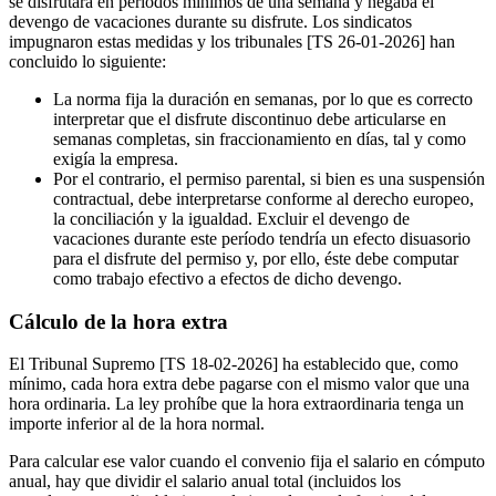
se disfrutara en períodos mínimos de una semana y negaba el
devengo de vacaciones durante su disfrute. Los sindicatos
impugnaron estas medidas y los tribunales [TS 26-01-2026] han
concluido lo siguiente:
La norma fija la duración en semanas, por lo que es correcto
interpretar que el disfrute discontinuo debe articularse en
semanas completas, sin fraccionamiento en días, tal y como
exigía la empresa.
Por el contrario, el permiso parental, si bien es una suspensión
contractual, debe interpretarse conforme al derecho europeo,
la conciliación y la igualdad. Excluir el devengo de
vacaciones durante este período tendría un efecto disuasorio
para el disfrute del permiso y, por ello, éste debe computar
como trabajo efectivo a efectos de dicho devengo.
Cálculo de la hora extra
El Tribunal Supremo [TS 18-02-2026] ha establecido que, como
mínimo, cada hora extra debe pagarse con el mismo valor que una
hora ordinaria. La ley prohíbe que la hora extraordinaria tenga un
importe inferior al de la hora normal.
Para calcular ese valor cuando el convenio fija el salario en cómputo
anual, hay que dividir el salario anual total (incluidos los