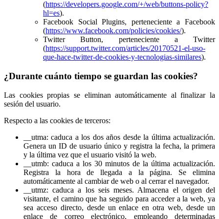
(
https://developers.google.com/+/web/buttons-policy?
hl=es
).
Facebook Social Plugins, perteneciente a Facebook
(
https://www.facebook.com/policies/cookies/
).
Twitter Button, perteneciente a Twitter
(
https://support.twitter.com/articles/20170521-el-uso-
que-hace-twitter-de-cookies-y-tecnologias-similares
).
¿Durante cuánto tiempo se guardan las cookies?
Las cookies propias se eliminan automáticamente al finalizar la
sesión del usuario.
Respecto a las cookies de terceros:
__utma: caduca a los dos años desde la última actualización.
Genera un ID de usuario único y registra la fecha, la primera
y la última vez que el usuario visitó la web.
__utmb: caduca a los 30 minutos de la última actualización.
Registra la hora de llegada a la página. Se elimina
automáticamente al cambiar de web o al cerrar el navegador.
__utmz: caduca a los seis meses. Almacena el origen del
visitante, el camino que ha seguido para acceder a la web, ya
sea acceso directo, desde un enlace en otra web, desde un
enlace de correo electrónico, empleando determinadas