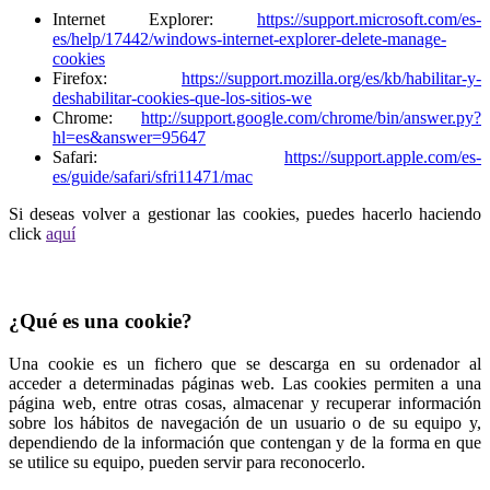
Internet Explorer:
https://support.microsoft.com/es-
es/help/17442/windows-internet-explorer-delete-manage-
cookies
Firefox:
https://support.mozilla.org/es/kb/habilitar-y-
deshabilitar-cookies-que-los-sitios-we
Chrome:
http://support.google.com/chrome/bin/answer.py?
hl=es&answer=95647
Safari:
https://support.apple.com/es-
es/guide/safari/sfri11471/mac
Si deseas volver a gestionar las cookies, puedes hacerlo haciendo
click
aquí
¿Qué es una cookie?
Una cookie es un fichero que se descarga en su ordenador al
acceder a determinadas páginas web. Las cookies permiten a una
página web, entre otras cosas, almacenar y recuperar información
sobre los hábitos de navegación de un usuario o de su equipo y,
dependiendo de la información que contengan y de la forma en que
se utilice su equipo, pueden servir para reconocerlo.