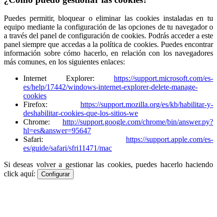
Puedes permitir, bloquear o eliminar las cookies instaladas en tu
equipo mediante la configuración de las opciones de tu navegador o
a través del panel de configuración de cookies. Podrás acceder a este
panel siempre que accedas a la política de cookies. Puedes encontrar
información sobre cómo hacerlo, en relación con los navegadores
más comunes, en los siguientes enlaces:
Internet Explorer:
https://support.microsoft.com/es-
es/help/17442/windows-internet-explorer-delete-manage-
cookies
Firefox:
https://support.mozilla.org/es/kb/habilitar-y-
deshabilitar-cookies-que-los-sitios-we
Chrome:
http://support.google.com/chrome/bin/answer.py?
hl=es&answer=95647
Safari:
https://support.apple.com/es-
es/guide/safari/sfri11471/mac
Si deseas volver a gestionar las cookies, puedes hacerlo haciendo
click aquí:
Configurar