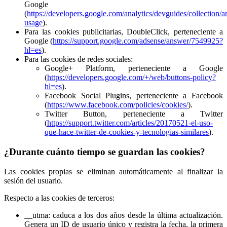
Google
(
https://developers.google.com/analytics/devguides/collection/an
usage
).
Para las cookies publicitarias, DoubleClick, perteneciente a
Google (
https://support.google.com/adsense/answer/7549925?
hl=es
).
Para las cookies de redes sociales:
Google+ Platform, perteneciente a Google
(
https://developers.google.com/+/web/buttons-policy?
hl=es
).
Facebook Social Plugins, perteneciente a Facebook
(
https://www.facebook.com/policies/cookies/
).
Twitter Button, perteneciente a Twitter
(
https://support.twitter.com/articles/20170521-el-uso-
que-hace-twitter-de-cookies-y-tecnologias-similares
).
¿Durante cuánto tiempo se guardan las cookies?
Las cookies propias se eliminan automáticamente al finalizar la
sesión del usuario.
Respecto a las cookies de terceros:
__utma: caduca a los dos años desde la última actualización.
Genera un ID de usuario único y registra la fecha, la primera